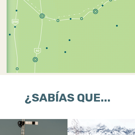
¿SABÍAS QUE...