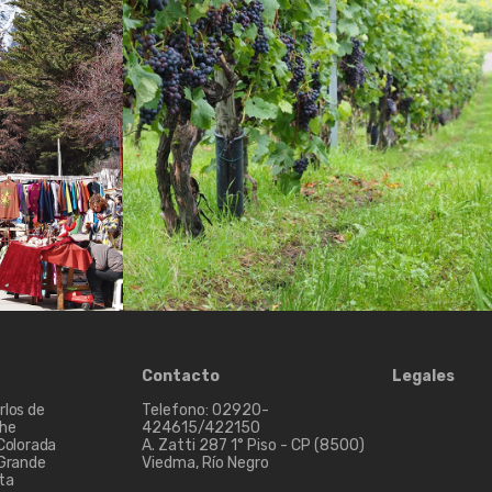
Contacto
Legales
rlos de
Telefono: 02920-
che
424615/422150
 Colorada
A. Zatti 287 1° Piso - CP (8500)
 Grande
Viedma, Río Negro
ta