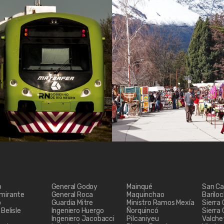
o
General Godoy
Mainqué
San Ca
lmirante
General Roca
Maquinchao
Barilo
o
Guardia Mitre
Ministro Ramos Mexía
Sierra
Belisle
Ingeniero Huergo
Ñorquincó
Sierra
Ingeniero Jacobacci
Pilcaniyeu
Valche