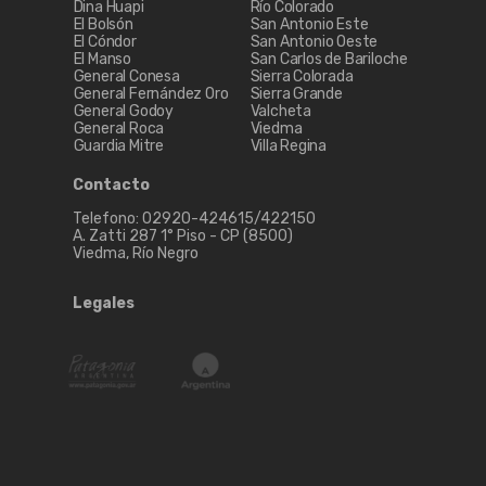
Dina Huapi
Río Colorado
El Bolsón
San Antonio Este
El Cóndor
San Antonio Oeste
El Manso
San Carlos de Bariloche
General Conesa
Sierra Colorada
General Fernández Oro
Sierra Grande
General Godoy
Valcheta
General Roca
Viedma
Guardia Mitre
Villa Regina
Contacto
Telefono: 02920-424615/422150
A. Zatti 287 1° Piso - CP (8500)
Viedma, Río Negro
Legales