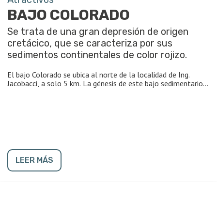
BAJO COLORADO
Se trata de una gran depresión de origen
cretácico, que se caracteriza por sus
sedimentos continentales de color rojizo.
El bajo Colorado se ubica al norte de la localidad de Ing.
Jacobacci, a solo 5 km. La génesis de este bajo sedimentario
data del periodo Cretácico Superior, es decir, hace
aproximadamente 80 millones de años, cuando el mar del
sudoeste patagónico se había retirado y en su lugar
prosperaron ambientes continentales con fauna de
dinosaurios y bosques. En ese momento se iniciaron los
primeros movimientos de la corteza conducentes a la
formación de la Cordillera de los Andes, lo que originó un
cambio en la pendiente general existente hacia el pacifico por
LEER MÁS
la pendiente hacia el Atlántico, persistente hasta nuestro
días. Los ambientes continentales persistieron hasta cerca de
la finalización del Período, con abundante fauna de muy
variados dinosaurios, aves, cocodrilos, tortugas y mamíferos.
Finalmente un gran avance de las aguas marinas del atlántico
cubrió la mayor parte de la patagonia (Bonaparte, JF Los
Dinosaurios de la Patagonia Argentina, Museo Argentino de