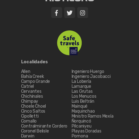
Localidades
Allen
Ingeniero Huergo
Bahía Creek
Ingeniero Jacobacci
Campo Grande
La Lobería
Catriel
Lamarque
Cervantes
Las Grutas
Chichinales
Los Menucos
Chimpay
Luis Beltrán
Choele Choel
Mainqué
Cinco Saltos
Maquinchao
Cipolletti
Ministro Ramos Mexía
Comallo
Ñorquincó
Contralmirante Cordero
Pilcaniyeu
Coronel Belisle
Playas Doradas
Darwin
Pomona