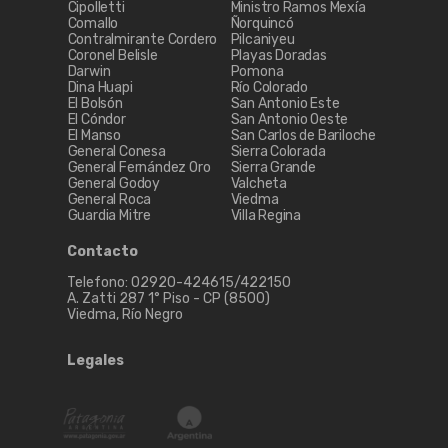
Cipolletti
Ministro Ramos Mexía
Comallo
Ñorquincó
Contralmirante Cordero
Pilcaniyeu
Coronel Belisle
Playas Doradas
Darwin
Pomona
Dina Huapi
Río Colorado
El Bolsón
San Antonio Este
El Cóndor
San Antonio Oeste
El Manso
San Carlos de Bariloche
General Conesa
Sierra Colorada
General Fernández Oro
Sierra Grande
General Godoy
Valcheta
General Roca
Viedma
Guardia Mitre
Villa Regina
Contacto
Telefono: 02920-424615/422150
A. Zatti 287 1° Piso - CP (8500)
Viedma, Río Negro
Legales