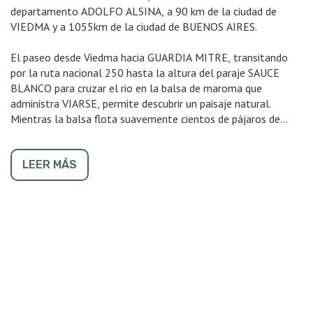
departamento ADOLFO ALSINA, a 90 km de la ciudad de
VIEDMA y a 1055km de la ciudad de BUENOS AIRES.
El paseo desde Viedma hacia GUARDIA MITRE, transitando
por la ruta nacional 250 hasta la altura del paraje SAUCE
BLANCO para cruzar el rio en la balsa de maroma que
administra VIARSE, permite descubrir un paisaje natural.
Mientras la balsa flota suavemente cientos de pájaros de
todos tipos surcan el cielo límpido y el viajero se siente
trasladado en el espacio, como si estuviera a miles de km de
la civilización. Un poco más adelante se llega al pueblo viejo,
LEER MÁS
cuya plaza conserva un busto del general SAN MARTÍN,
fundido con bronce de cañones de la llamada Campaña del
desierto e instalado en el lugar, en 1910, por el gobernador
del territorio nacional, CARLOS GALLARDO.
El 16 de diciembre de 1862 es considerado como fecha de
fundación de GUARDIA MITRE. La construcción que le dio
origen consistía en un fortín foseado de madera de sauce.
Parte del pueblo viejo continúa en pie, constituyendo