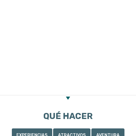
actualmente el CASCO HISTÓRICO DE LA CIUDAD.
ATRACTIVOS
Casco Histórico
-Iglesia
-Escuelas
-Casa de la cultura
-Casas particulares
QUÉ HACER
EXPERIENCIAS
ATRACTIVOS
AVENTURA