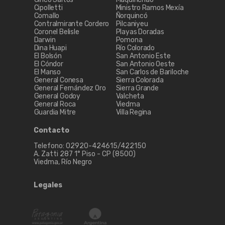
Cipolletti
Ministro Ramos Mexía
Comallo
Ñorquincó
Contralmirante Cordero
Pilcaniyeu
Coronel Belisle
Playas Doradas
Darwin
Pomona
Dina Huapi
Río Colorado
El Bolsón
San Antonio Este
El Cóndor
San Antonio Oeste
El Manso
San Carlos de Bariloche
General Conesa
Sierra Colorada
General Fernández Oro
Sierra Grande
General Godoy
Valcheta
General Roca
Viedma
Guardia Mitre
Villa Regina
Contacto
Telefono: 02920-424615/422150
A. Zatti 287 1° Piso - CP (8500)
Viedma, Río Negro
Legales