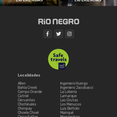
EXPERIENCIAS
EXPERIENCIAS
Localidades
Allen
Ingeniero Huergo
Bahía Creek
Ingeniero Jacobacci
Campo Grande
La Lobería
Catriel
Lamarque
Cervantes
Las Grutas
Chichinales
Los Menucos
Chimpay
Luis Beltrán
Choele Choel
Mainqué
Cinco Saltos
Maquinchao