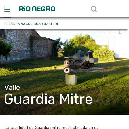
ESTÁS EN
VALLE
GUARDIA MITRE
Valle
Guardia Mitre
La localidad de Guardia mitre, está ubicada en el