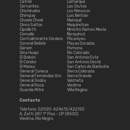
Catriel
Lamarque
Cervantes
Las Grutas
Chichinales
Los Menucos
Chimpay
Luis Beltrán
Choele Choel
Mainqué
Cinco Saltos
Maquinchao
Cipolletti
Ministro Ramos Mexía
Comallo
Ñorquincó
Contralmirante Cordero
Pilcaniyeu
Coronel Belisle
Playas Doradas
Darwin
Pomona
Dina Huapi
Río Colorado
El Bolsón
San Antonio Este
El Cóndor
San Antonio Oeste
El Manso
San Carlos de Bariloche
General Conesa
Sierra Colorada
General Fernández Oro
Sierra Grande
General Godoy
Valcheta
General Roca
Viedma
Guardia Mitre
Villa Regina
Contacto
Telefono: 02920-424615/422150
A. Zatti 287 1° Piso - CP (8500)
Viedma, Río Negro