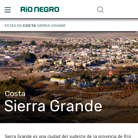
ESTÁS EN
COSTA
SIERRA GRANDE
Costa
Sierra Grande
Sierra Grande es una ciudad del sudeste de la provincia de Río