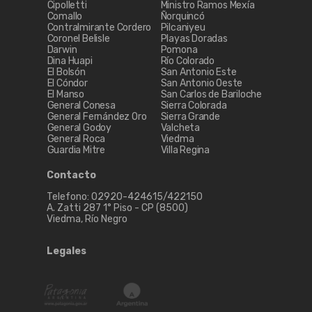
Cipolletti
Ministro Ramos Mexía
Comallo
Ñorquincó
Contralmirante Cordero
Pilcaniyeu
Coronel Belisle
Playas Doradas
Darwin
Pomona
Dina Huapi
Río Colorado
El Bolsón
San Antonio Este
El Cóndor
San Antonio Oeste
El Manso
San Carlos de Bariloche
General Conesa
Sierra Colorada
General Fernández Oro
Sierra Grande
General Godoy
Valcheta
General Roca
Viedma
Guardia Mitre
Villa Regina
Contacto
Telefono: 02920-424615/422150
A. Zatti 287 1° Piso - CP (8500)
Viedma, Río Negro
Legales