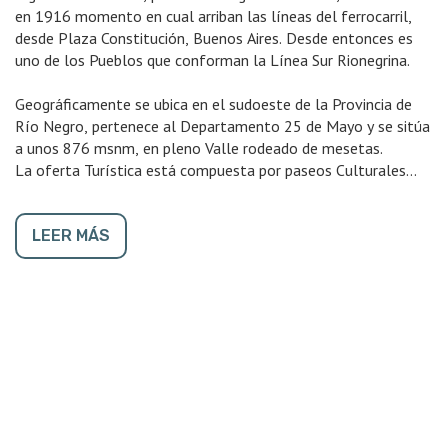
en 1916 momento en cual arriban las líneas del ferrocarril,
desde Plaza Constitución, Buenos Aires. Desde entonces es
uno de los Pueblos que conforman la Línea Sur Rionegrina.
Geográficamente se ubica en el sudoeste de la Provincia de
Río Negro, pertenece al Departamento 25 de Mayo y se sitúa
a unos 876 msnm, en pleno Valle rodeado de mesetas.
La oferta Turística está compuesta por paseos Culturales
Históricos por la localidad, en donde podrás conocer, en
compañía de Guías Locales, edificios Históricos, Talleres del
Ferrocarril, el Museo Jorge Gerhold y visitar el Mercado
LEER MÁS
Artesanal en donde encontrarás prendas elaboradas con
técnicas ancestrales de la cultura Mapuche.
Por otro lado, y para quienes les gusta las nuevas
experiencias, una opción es El Turismo Rural, en un escenario
único en plena meseta patagónica, podrás conectarte con la
naturaleza, compartir experiencias con sus dueños, es una
excelente alternativa para conocer la forma de vida de
productores ganaderos de la Región Sur, compartir uno o más