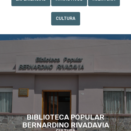
Casa Doctor Rogelio Cortizo
Avenida Belisario Roldan
Estación Ferroviaria
CULTURA
Mercado Artesanal Ñumican (Tejer dibujos, en Mapuche)
Circuito Centro Recreativo Municipal
Sendero Ayufin Mapu (Tierra Querida)
Bajo Colorado
Laguna Carrilaufquen
Turismo Rural
BIBLIOTECA POPULAR
BERNARDINO RIVADAVIA