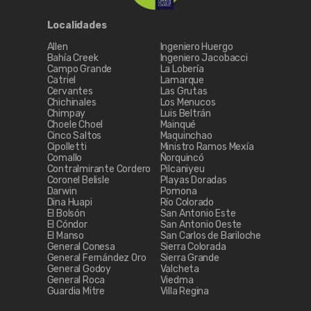
Localidades
Allen
Ingeniero Huergo
Bahía Creek
Ingeniero Jacobacci
Campo Grande
La Lobería
Catriel
Lamarque
Cervantes
Las Grutas
Chichinales
Los Menucos
Chimpay
Luis Beltrán
Choele Choel
Mainqué
Cinco Saltos
Maquinchao
Cipolletti
Ministro Ramos Mexía
Comallo
Ñorquincó
Contralmirante Cordero
Pilcaniyeu
Coronel Belisle
Playas Doradas
Darwin
Pomona
Dina Huapi
Río Colorado
El Bolsón
San Antonio Este
El Cóndor
San Antonio Oeste
El Manso
San Carlos de Bariloche
General Conesa
Sierra Colorada
General Fernández Oro
Sierra Grande
General Godoy
Valcheta
General Roca
Viedma
Guardia Mitre
Villa Regina