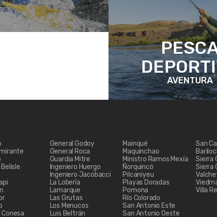
PESC
DEPORT
AVENTURA
o
General Godoy
Mainqué
San Ca
lmirante
General Roca
Maquinchao
Barilo
o
Guardia Mitre
Ministro Ramos Mexía
Sierra
Belisle
Ingeniero Huergo
Ñorquincó
Sierra
Ingeniero Jacobacci
Pilcaniyeu
Valche
api
La Lobería
Playas Doradas
Viedm
ón
Lamarque
Pomona
Villa R
or
Las Grutas
Río Colorado
o
Los Menucos
San Antonio Este
l Conesa
Luis Beltrán
San Antonio Oeste