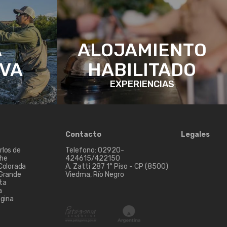
A
ALOJAMIENTO
IVA
HABILITADO
EXPERIENCIAS
Contacto
Legales
rlos de
Telefono: 02920-
che
424615/422150
 Colorada
A. Zatti 287 1° Piso - CP (8500)
 Grande
Viedma, Río Negro
ta
a
egina