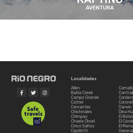
AVENTURA
Localidades
Allen
Comall
Bahía Creek
Contra
Campo Grande
Corder
Catriel
Coronel 
Cervantes
Darwin
Chichinales
Dina Hu
Chimpay
El Bols
Choele Choel
El Cónd
Cinco Saltos
El Mans
Cipolletti
Genera