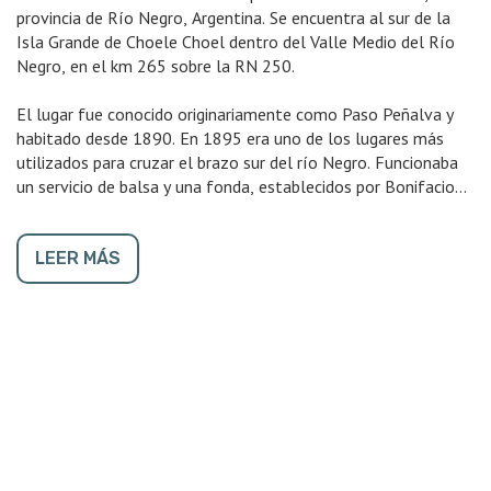
provincia de Río Negro, Argentina. Se encuentra al sur de la
Isla Grande de Choele Choel dentro del Valle Medio del Río
Negro, en el km 265 sobre la RN 250.
El lugar fue conocido originariamente como Paso Peñalva y
habitado desde 1890. En 1895 era uno de los lugares más
utilizados para cruzar el brazo sur del río Negro. Funcionaba
un servicio de balsa y una fonda, establecidos por Bonifacio
Peñalva, quien había llegado con la expedición militar de
1879, y su hijo Cayetano.
LEER MÁS
La localidad fue fundada oficialmente el 30 de septiembre de
1933 con el nombre de Pomona, en homenaje a la Diosa de
los Frutos de la mitología griega.
A sus bellezas naturales, río, parques y jardines, se suma hoy
una infraestructura educativa y de servicios de cierta
importancia. Se puede mencionar a la escuela primaria Nº 7, la
escuela agrotécnica y la escuela albergue en Colonia Josefa,
el puesto sanitario permanente y la biblioteca municipal.