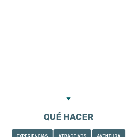
En cuanto a la actividad agrícola, en Pomona funcionan
galpones frigoríficos para fruta, aserraderos y otras industrias
básicas que absorben la producción local de duraznos, peras,
manzanas, membrillos, pelones y cerezas.
QUÉ HACER
EXPERIENCIAS
ATRACTIVOS
AVENTURA