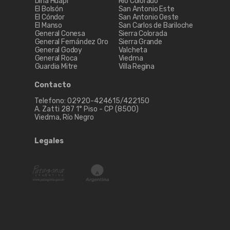
Dina Huapi
Río Colorado
El Bolsón
San Antonio Este
El Cóndor
San Antonio Oeste
El Manso
San Carlos de Bariloche
General Conesa
Sierra Colorada
General Fernández Oro
Sierra Grande
General Godoy
Valcheta
General Roca
Viedma
Guardia Mitre
Villa Regina
Contacto
Telefono: 02920-424615/422150
A. Zatti 287 1° Piso - CP (8500)
Viedma, Río Negro
Legales