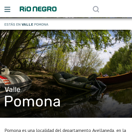
ESTÁS EN
VALLE
POMONA
Valle
Pomona
Pomona es una localidad del departamento Avellaneda, en la