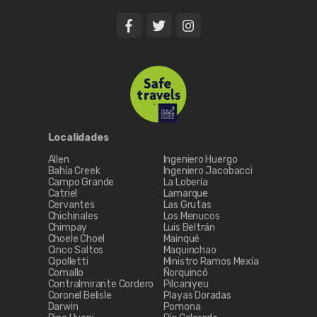
Localidades
Allen
Ingeniero Huergo
Bahía Creek
Ingeniero Jacobacci
Campo Grande
La Lobería
Catriel
Lamarque
Cervantes
Las Grutas
Chichinales
Los Menucos
Chimpay
Luis Beltrán
Choele Choel
Mainqué
Cinco Saltos
Maquinchao
Cipolletti
Ministro Ramos Mexía
Comallo
Ñorquincó
Contralmirante Cordero
Pilcaniyeu
Coronel Belisle
Playas Doradas
Darwin
Pomona