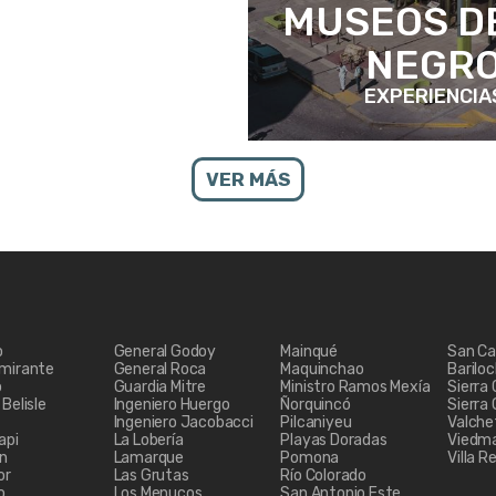
MUSEOS DE
NEGR
EXPERIENCIA
VER MÁS
o
General Godoy
Mainqué
San Ca
lmirante
General Roca
Maquinchao
Barilo
o
Guardia Mitre
Ministro Ramos Mexía
Sierra
Belisle
Ingeniero Huergo
Ñorquincó
Sierra
Ingeniero Jacobacci
Pilcaniyeu
Valche
api
La Lobería
Playas Doradas
Viedm
ón
Lamarque
Pomona
Villa R
or
Las Grutas
Río Colorado
o
Los Menucos
San Antonio Este