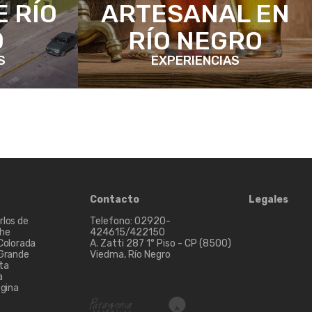
 RÍO
ARTESANAL EN
O
RÍO NEGRO
S
EXPERIENCIAS
Contacto
Legales
rlos de
Telefono: 02920-
che
424615/422150
 Colorada
A. Zatti 287 1° Piso - CP (8500)
 Grande
Viedma, Río Negro
ta
a
egina