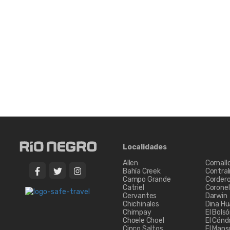
Localidades
Allen
Comall
Bahía Creek
Contra
Campo Grande
Corder
Catriel
Coronel 
Cervantes
Darwin
Chichinales
Dina Hu
Chimpay
El Bols
Choele Choel
El Cónd
Cinco Saltos
El Mans