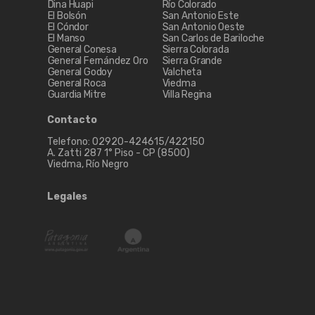
Dina Huapi
Río Colorado
El Bolsón
San Antonio Este
El Cóndor
San Antonio Oeste
El Manso
San Carlos de Bariloche
General Conesa
Sierra Colorada
General Fernández Oro
Sierra Grande
General Godoy
Valcheta
General Roca
Viedma
Guardia Mitre
Villa Regina
Contacto
Telefono: 02920-424615/422150
A. Zatti 287 1° Piso - CP (8500)
Viedma, Río Negro
Legales