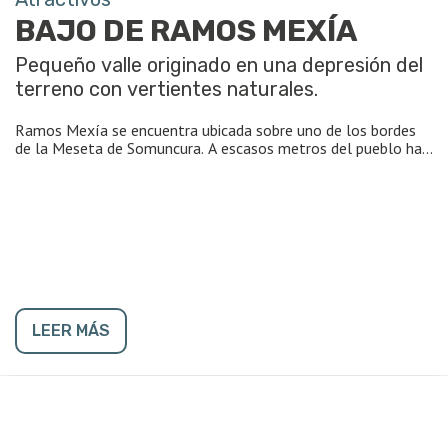
BAJO DE RAMOS MEXÍA
Pequeño valle originado en una depresión del
terreno con vertientes naturales.
Ramos Mexía se encuentra ubicada sobre uno de los bordes
de la Meseta de Somuncura. A escasos metros del pueblo hay
una barda y, descendiendo, se encuentra el denominado Bajo
de Ramos, zona de chacras y toma de agua histórica. En los
alrededores, el terreno es levemente ondulado. Hacia la zona
de Treneta y Yaminué, se observan bardas de fuerte
pendiente, arriba de las cuales se encuentra la meseta
propiamente dicha.
LEER MÁS