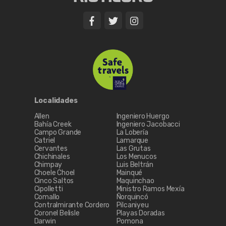
Localidades
Allen
Ingeniero Huergo
Bahía Creek
Ingeniero Jacobacci
Campo Grande
La Lobería
Catriel
Lamarque
Cervantes
Las Grutas
Chichinales
Los Menucos
Chimpay
Luis Beltrán
Choele Choel
Mainqué
Cinco Saltos
Maquinchao
Cipolletti
Ministro Ramos Mexía
Comallo
Ñorquincó
Contralmirante Cordero
Pilcaniyeu
Coronel Belisle
Playas Doradas
Darwin
Pomona