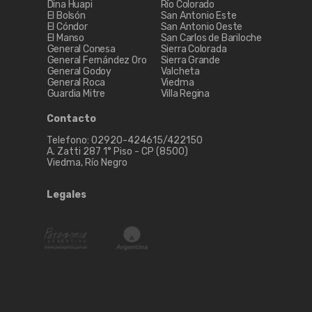
Dina Huapi
Río Colorado
El Bolsón
San Antonio Este
El Cóndor
San Antonio Oeste
El Manso
San Carlos de Bariloche
General Conesa
Sierra Colorada
General Fernández Oro
Sierra Grande
General Godoy
Valcheta
General Roca
Viedma
Guardia Mitre
Villa Regina
Contacto
Telefono: 02920-424615/422150
A. Zatti 287 1° Piso - CP (8500)
Viedma, Río Negro
Legales