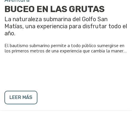
BUCEO EN LAS GRUTAS
La naturaleza submarina del Golfo San
Matías, una experiencia para disfrutar todo el
año.
El bautismo submarino permite a todo público sumergirse en
los primeros metros de una experiencia que cambia la manera
de ver las cosas.
Actualmente, frente a la tercera bajada del balneario
rionegrino, está ubicada una plataforma de buceo desde la
que se accede a una formación rocosa sumergida, que es
utilizada para el tradicional bautismo submarino. Allí, el sitio
tiene una profundidad de entre 3 y 6 metros y se encuentra
poblado por gran parte de las especies submarinas
LEER MÁS
patagónicas.
Para buzos experimentados existen excursiones especiales y
se ha puesto en marcha el programa de creación de arrecifes
artificiales, una modalidad que nuclea un sin fin de adeptos a
nivel mundial.