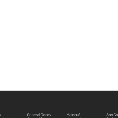
o
General Godoy
Mainqué
San Ca