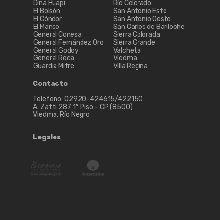
Dina Huapi
Río Colorado
El Bolsón
San Antonio Este
El Cóndor
San Antonio Oeste
El Manso
San Carlos de Bariloche
General Conesa
Sierra Colorada
General Fernández Oro
Sierra Grande
General Godoy
Valcheta
General Roca
Viedma
Guardia Mitre
Villa Regina
Contacto
Telefono: 02920-424615/422150
A. Zatti 287 1° Piso - CP (8500)
Viedma, Río Negro
Legales