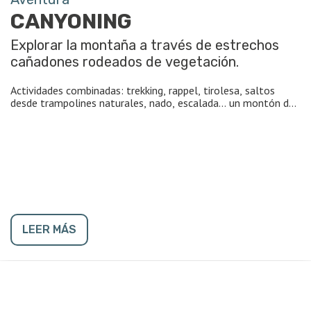
CANYONING
Explorar la montaña a través de estrechos
cañadones rodeados de vegetación.
Actividades combinadas: trekking, rappel, tirolesa, saltos
desde trampolines naturales, nado, escalada… un montón de
emociones y sensaciones, en una experiencia única.
https://www.barilocheturismo.gob.ar/es/canyoning
LEER MÁS