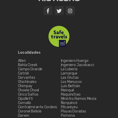
Localidades
Allen
Ingeniero Huergo
Bahía Creek
Ingeniero Jacobacci
Campo Grande
La Lobería
Catriel
Lamarque
Cervantes
Las Grutas
Chichinales
Los Menucos
Chimpay
Luis Beltrán
Choele Choel
Mainqué
Cinco Saltos
Maquinchao
Cipolletti
Ministro Ramos Mexía
Comallo
Ñorquincó
Contralmirante Cordero
Pilcaniyeu
Coronel Belisle
Playas Doradas
Darwin
Pomona