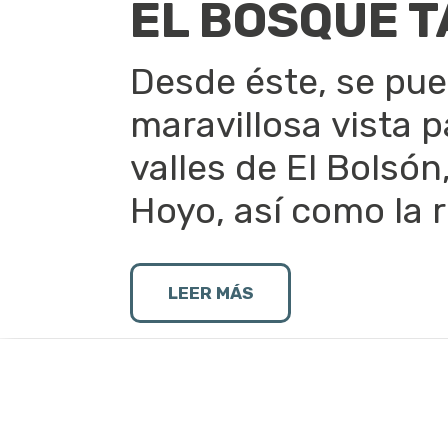
EL BOSQUE 
Desde éste, se pue
maravillosa vista 
valles de El Bolsón
Hoyo, así como la 
Se accede por un camino sinuoso 
LEER MÁS
donde está el estacionamiento. S
particular pero también hay un s
desde la Plaza Pagano, El Bolsón
vuelos en Parapente, siendo est
de los mejores del país para la p
Asimismo desde la plataforma, n