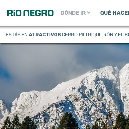
DÓNDE IR
QUÉ HAC
ESTÁS EN
ATRACTIVOS
CERRO PILTRIQUITRÓN Y EL 
Cordillera
Experiencias
Costa
Atractivos
Estepa
Aventura
Valle
Cultura
Gastronomía