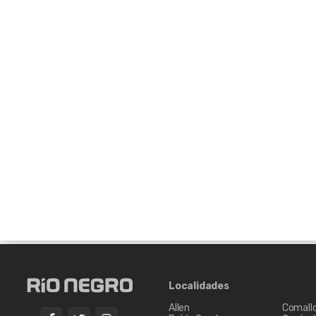
Tallado donde se arriba luego d
aproximadamente (dificultad med
Este conjunto de grandes escultu
lengas, caídos y secos, fue cread
locales y nacionales en cinco en
1998,1999, 2003 y 2007, 2010 Y 
En el ingreso al bosque hay un se
baños públicos y agua potable.
Quienes deseen continuar la cam
cumbre situada a 2260 m.s.n.m. E
en donde se ofrece el servicio de
Localidades
Allen
Comall