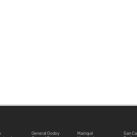
e caminar unos 45/50 minutos
ia - pendiente 30/40°).
ras, talladas sobre árboles de
o por un grupo de artistas
cuentros realizados en los años
2014.
ncillo servicio de comidas,
inata pueden acceder a la
l cerro cuenta con un refugio
 comida y pernocte.
o
General Godoy
Mainqué
San Ca