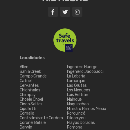
Localidades
Allen
Ingeniero Huergo
Bahía Creek
Ingeniero Jacobacci
Campo Grande
La Lobería
Catriel
Lamarque
Cervantes
Las Grutas
Chichinales
Los Menucos
Chimpay
Luis Beltrán
Choele Choel
Mainqué
Cinco Saltos
Maquinchao
Cipolletti
Ministro Ramos Mexía
Comallo
Ñorquincó
Contralmirante Cordero
Pilcaniyeu
Coronel Belisle
Playas Doradas
Darwin
Pomona