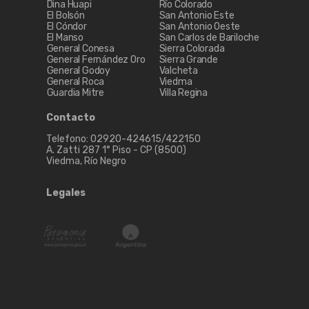
Dina Huapi
Río Colorado
El Bolsón
San Antonio Este
El Cóndor
San Antonio Oeste
El Manso
San Carlos de Bariloche
General Conesa
Sierra Colorada
General Fernández Oro
Sierra Grande
General Godoy
Valcheta
General Roca
Viedma
Guardia Mitre
Villa Regina
Contacto
Telefono: 02920-424615/422150
A. Zatti 287 1° Piso - CP (8500)
Viedma, Río Negro
Legales