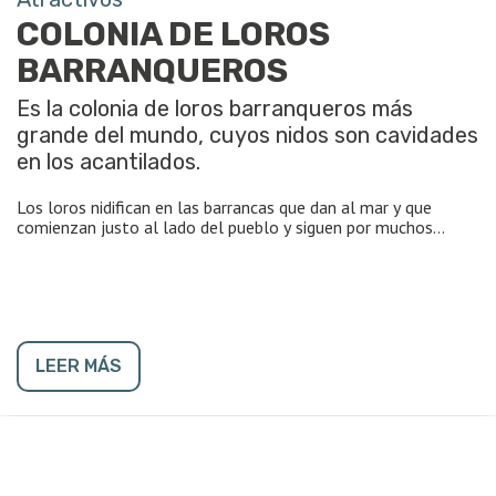
COLONIA DE LOROS
BARRANQUEROS
Es la colonia de loros barranqueros más
grande del mundo, cuyos nidos son cavidades
en los acantilados.
Los loros nidifican en las barrancas que dan al mar y que
comienzan justo al lado del pueblo y siguen por muchos
kilómetros. Los nidos se extienden por los primeros 12km
aproximadamente.
Son unos 175.000 ejemplares que arriban a fines de la
primavera, ocupando cada oquedad una pareja de loros donde
la hembra pone entre 2 y 5 huevos en el mes de noviembre.
Los nidos son ocupados dos semanas antes de la puesta. En
LEER MÁS
total suman unos 35000 nidos, el resto de los loros que no
forman pareja pasan la noche en los alrededores, en especial
en el mismo poblado, posados en árboles o cables del
tendido eléctrico.
Los pichones permanecen en los nidos unos 45 días, después