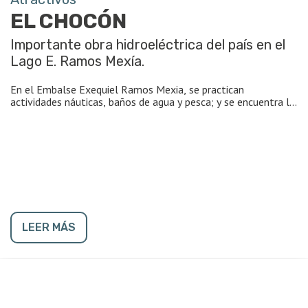
EL CHOCÓN
Importante obra hidroeléctrica del país en el
Lago E. Ramos Mexía.
En el Embalse Exequiel Ramos Mexia, se practican
actividades náuticas, baños de agua y pesca; y se encuentra la
zona de “Los Gigantes” (a 112 km de Cipolletti), acantilados e
imponentes formaciones rocosas que emergen del lago con
algunas playas de arena.
Cruzando la represa se encuentra la localidad de El Chocón,
que cuenta con museo de dinosaurios y servicios como
alojamientos y campings.
Para ir a El Chocón, seguir 30 km hacia la izquierda, desde el
cruce anterior.
LEER MÁS
Los Gigantes: antes de cruzar la represa, doblar por camino
hacia la izquierda, 8 km.