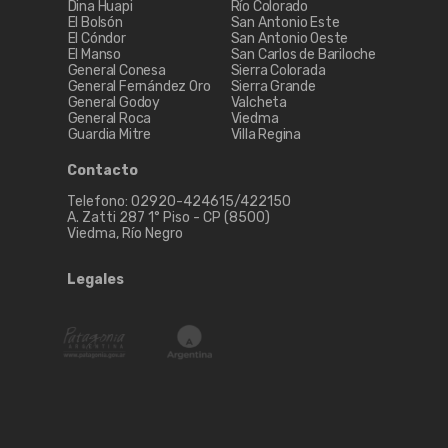
Dina Huapi
Río Colorado
El Bolsón
San Antonio Este
El Cóndor
San Antonio Oeste
El Manso
San Carlos de Bariloche
General Conesa
Sierra Colorada
General Fernández Oro
Sierra Grande
General Godoy
Valcheta
General Roca
Viedma
Guardia Mitre
Villa Regina
Contacto
Telefono: 02920-424615/422150
A. Zatti 287 1° Piso - CP (8500)
Viedma, Río Negro
Legales