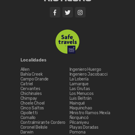
Localidades
Allen
Ingeniero Huergo
Bahía Creek
Ingeniero Jacobacci
Campo Grande
La Lobería
Catriel
Lamarque
Cervantes
Las Grutas
Chichinales
Los Menucos
Chimpay
Luis Beltrán
Choele Choel
Mainqué
Cinco Saltos
Maquinchao
Cipolletti
Ministro Ramos Mexía
Comallo
Ñorquincó
Contralmirante Cordero
Pilcaniyeu
Coronel Belisle
Playas Doradas
Darwin
Pomona