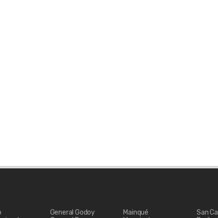
o
General Godoy
Mainqué
San Ca