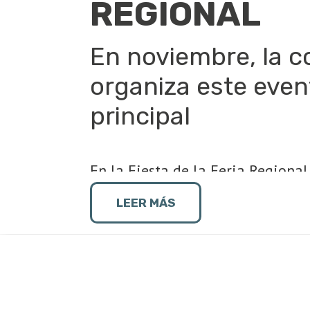
REGIONAL
En noviembre, la co
organiza este even
principal
En la Fiesta de la Feria Regional
cultura que nos identifica, prom
culturales.
LEER MÁS