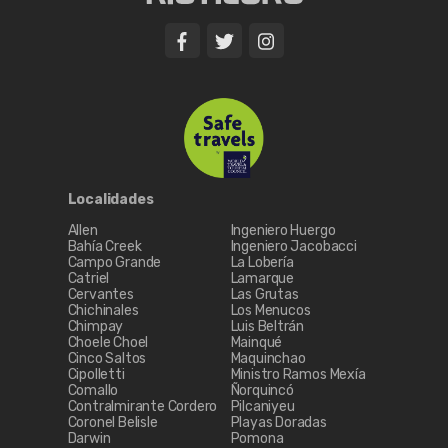
Localidades
Allen
Ingeniero Huergo
Bahía Creek
Ingeniero Jacobacci
Campo Grande
La Lobería
Catriel
Lamarque
Cervantes
Las Grutas
Chichinales
Los Menucos
Chimpay
Luis Beltrán
Choele Choel
Mainqué
Cinco Saltos
Maquinchao
Cipolletti
Ministro Ramos Mexía
Comallo
Ñorquincó
Contralmirante Cordero
Pilcaniyeu
Coronel Belisle
Playas Doradas
Darwin
Pomona