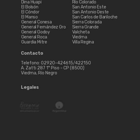
Dina Huapi
Río Colorado
El Bolsón
San Antonio Este
El Cóndor
San Antonio Oeste
El Manso
San Carlos de Bariloche
General Conesa
Sierra Colorada
General Fernández Oro
Sierra Grande
General Godoy
Valcheta
General Roca
Viedma
Guardia Mitre
Villa Regina
Contacto
Telefono: 02920-424615/422150
A. Zatti 287 1° Piso - CP (8500)
Viedma, Río Negro
Legales