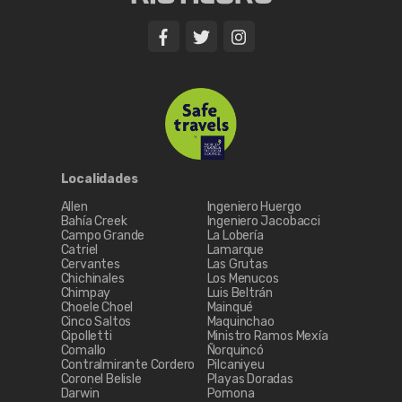
de la Nieve de Bariloche. En ésta última ciudad también se
celebra la Fiesta Nacional del Curanto.
Nuestras fiestas populares se realizan durante todo el año en
cada una de las localidades de nuestra provincia y son un
ámbito ideal para que los visitantes puedan conocernos y
disfrutar de nuestras riquezas, del fruto de nuestro trabajo y
de nuestra hospitalidad.
Localidades
Allen
Ingeniero Huergo
Bahía Creek
Ingeniero Jacobacci
Campo Grande
La Lobería
Catriel
Lamarque
Cervantes
Las Grutas
Chichinales
Los Menucos
Chimpay
Luis Beltrán
Choele Choel
Mainqué
Cinco Saltos
Maquinchao
Cipolletti
Ministro Ramos Mexía
Comallo
Ñorquincó
Contralmirante Cordero
Pilcaniyeu
Coronel Belisle
Playas Doradas
Darwin
Pomona