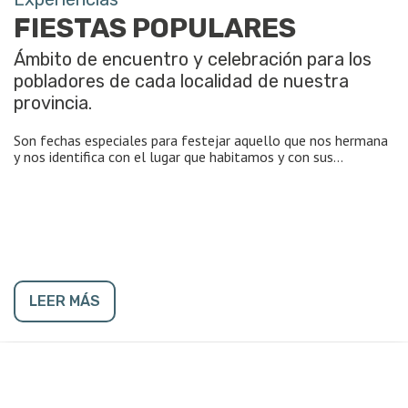
FIESTAS POPULARES
Ámbito de encuentro y celebración para los
pobladores de cada localidad de nuestra
provincia.
Son fechas especiales para festejar aquello que nos hermana
y nos identifica con el lugar que habitamos y con sus
tradiciones. Según la ubicación y la fecha en que se realicen,
algunas fiestas convocan al público local y de localidades
cercanas, mientras que otras atraen a gente de toda la
provincia y a turistas de todo el país.
Las fiestas resaltan aspectos de nuestra cultura y
costumbres. Con ellas celebramos el trabajo y los frutos de
la tierra, el deporte, la naturaleza y la gastronomía. Y como
LEER MÁS
ocurre en Cinco Saltos, celebramos el recurso fundamental
que permite la vida y la producción en nuestra provincia con la
Fiesta Provincial del Agua.
Algunas de nuestras fiestas populares se realizan desde hace
muchos años, como la Fiesta Nacional del Lúpulo, que tuvo
su primera edición en 1964 en El Bolsón; y otras son más