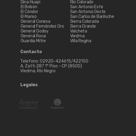
Dina Huapi
Río Colorado
El Bolsón
San Antonio Este
El Cóndor
San Antonio Oeste
El Manso
San Carlos de Bariloche
General Conesa
Sierra Colorada
General Fernández Oro
Sierra Grande
General Godoy
Valcheta
General Roca
Viedma
Guardia Mitre
Villa Regina
Contacto
Telefono: 02920-424615/422150
A. Zatti 287 1° Piso - CP (8500)
Viedma, Río Negro
Legales