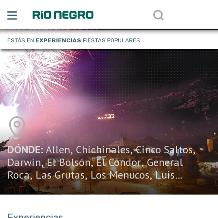
ESTÁS EN
EXPERIENCIAS
FIESTAS POPULARES
DÓNDE:
Allen
,
Chichinales
,
Cinco Saltos
,
Darwin
,
El Bolsón
,
El Cóndor
,
General
Roca
,
Las Grutas
,
Los Menucos
,
Luis
Beltrán
,
Maquinchao
,
Playas Doradas
,
San
Antonio Este
,
San Carlos de Bariloche
,
Sierra Grande
,
Experiencias