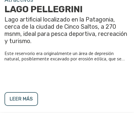
LAGO PELLEGRINI
Lago artificial localizado en la Patagonia,
cerca de la ciudad de Cinco Saltos, a 270
msnm, ideal para pesca deportiva, recreación
y turismo.
Este reservorio era originalmente un área de depresión
natural, posiblemente excavado por erosión eólica, que se
llenó con agua desde un canal de derivación del cercano río
Neuquén, para regular su flujo (el río no tenía lagos naturales
que cumplieran esta función). La prof. media es de 9,4 m y la
máxima 18 m. Cubre 112 km² y tiene un volumen de
1,053×109 m³.
El lago Pellegrini ya se afianzó como un destino turístico y
LEER MÁS
cuenta con amplias playas, paseo gastronómico,
proveedurías, sección de juegos infantiles y circuito de
avistaje de aves, como una alternativa para los veraneantes.
Se practican deportes de agua tales como natación, windsurf,
canotaje, vela.