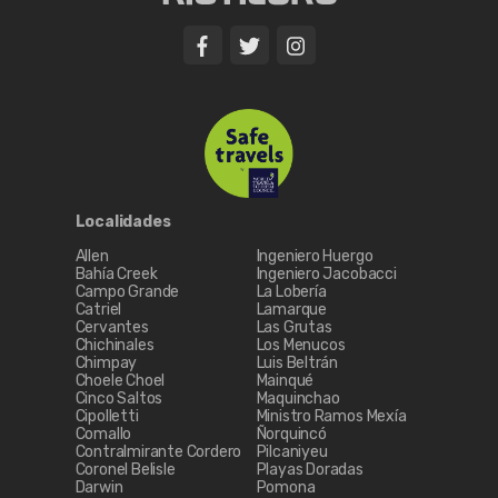
Localidades
Allen
Ingeniero Huergo
Bahía Creek
Ingeniero Jacobacci
Campo Grande
La Lobería
Catriel
Lamarque
Cervantes
Las Grutas
Chichinales
Los Menucos
Chimpay
Luis Beltrán
Choele Choel
Mainqué
Cinco Saltos
Maquinchao
Cipolletti
Ministro Ramos Mexía
Comallo
Ñorquincó
Contralmirante Cordero
Pilcaniyeu
Coronel Belisle
Playas Doradas
Darwin
Pomona