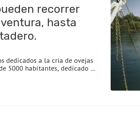
pueden recorrer
ventura, hasta
stadero.
s dedicados a la cría de ovejas
o de 5000 habitantes, dedicado a
asando 4 km desde Las Perlas,
ping Costa Soleada un sector de
a pesca con una hermosa vista