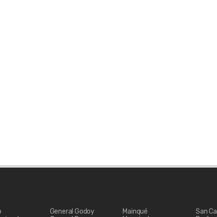
o
General Godoy
Mainqué
San Ca