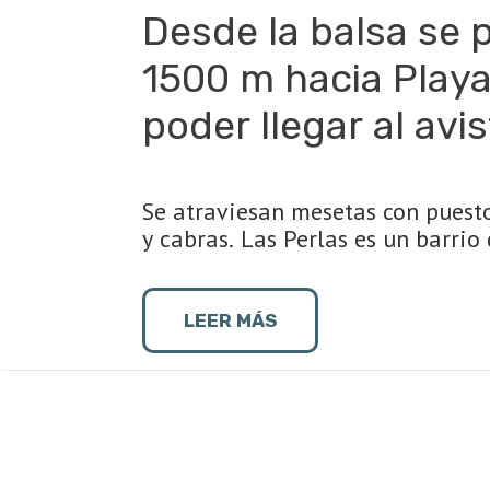
Desde la balsa se 
1500 m hacia Playa
poder llegar al avi
Se atraviesan mesetas con puesto
y cabras. Las Perlas es un barri
la producción fruti-hortícola. P
hacia el oeste, se accede al Cam
playas sobre el río, ideal para l
LEER MÁS
panorámica del río Limay.