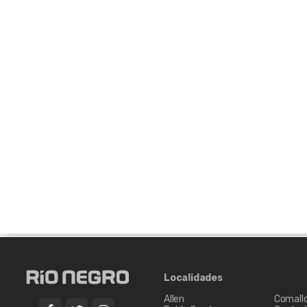
más íntimo excelentes productos.
Localidades
Allen
Comall