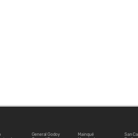
o
General Godoy
Mainqué
San Ca