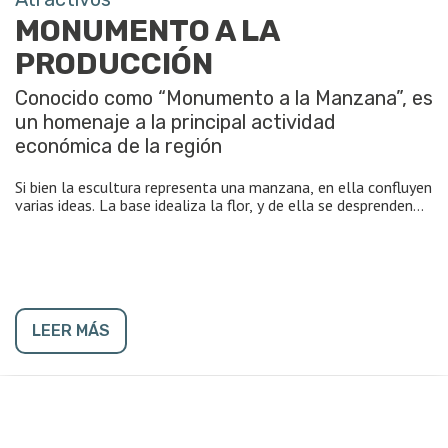
MONUMENTO A LA
PRODUCCIÓN
Conocido como “Monumento a la Manzana”, es
un homenaje a la principal actividad
económica de la región
Si bien la escultura representa una manzana, en ella confluyen
varias ideas. La base idealiza la flor, y de ella se desprenden
dos brazos que se alzan al cielo para dar forma a la manzana,
la fuente con chorros de agua terminan de darle un
majestuoso marco a esta obra que también hace alusión al
desarrollo y el crecimiento del Alto Valle del río Negro.
Es el sitio emblemático para las fotos de los turistas.
LEER MÁS
https://www.generalroca.gov.ar/turismo/hace-turismo-
urbano/