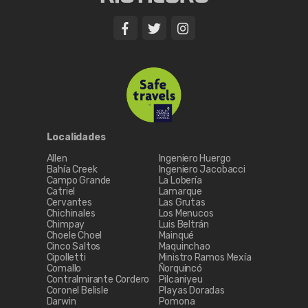
Localidades
Allen
Ingeniero Huergo
Bahía Creek
Ingeniero Jacobacci
Campo Grande
La Lobería
Catriel
Lamarque
Cervantes
Las Grutas
Chichinales
Los Menucos
Chimpay
Luis Beltrán
Choele Choel
Mainqué
Cinco Saltos
Maquinchao
Cipolletti
Ministro Ramos Mexía
Comallo
Ñorquincó
Contralmirante Cordero
Pilcaniyeu
Coronel Belisle
Playas Doradas
Darwin
Pomona