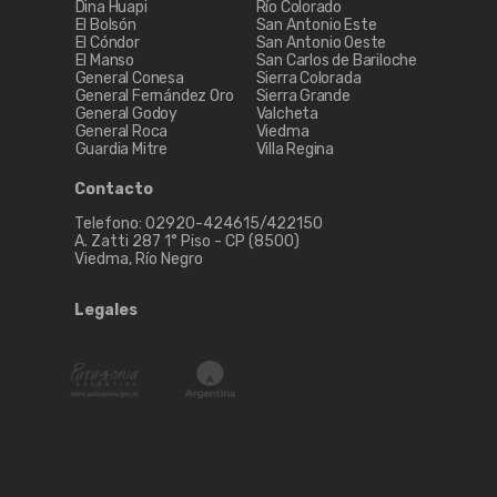
Dina Huapi
Río Colorado
El Bolsón
San Antonio Este
El Cóndor
San Antonio Oeste
El Manso
San Carlos de Bariloche
General Conesa
Sierra Colorada
General Fernández Oro
Sierra Grande
General Godoy
Valcheta
General Roca
Viedma
Guardia Mitre
Villa Regina
Contacto
Telefono: 02920-424615/422150
A. Zatti 287 1° Piso - CP (8500)
Viedma, Río Negro
Legales