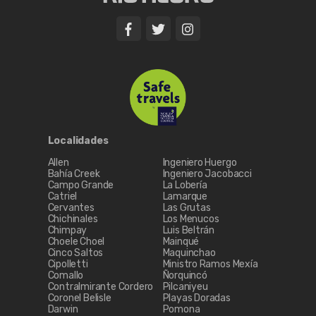
Localidades
Allen
Ingeniero Huergo
Bahía Creek
Ingeniero Jacobacci
Campo Grande
La Lobería
Catriel
Lamarque
Cervantes
Las Grutas
Chichinales
Los Menucos
Chimpay
Luis Beltrán
Choele Choel
Mainqué
Cinco Saltos
Maquinchao
Cipolletti
Ministro Ramos Mexía
Comallo
Ñorquincó
Contralmirante Cordero
Pilcaniyeu
Coronel Belisle
Playas Doradas
Darwin
Pomona