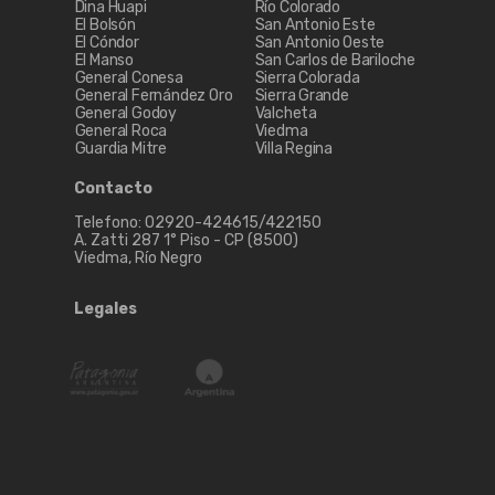
Dina Huapi
Río Colorado
El Bolsón
San Antonio Este
El Cóndor
San Antonio Oeste
El Manso
San Carlos de Bariloche
General Conesa
Sierra Colorada
General Fernández Oro
Sierra Grande
General Godoy
Valcheta
General Roca
Viedma
Guardia Mitre
Villa Regina
Contacto
Telefono: 02920-424615/422150
A. Zatti 287 1° Piso - CP (8500)
Viedma, Río Negro
Legales