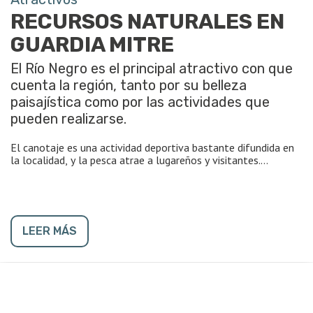
RECURSOS NATURALES EN
GUARDIA MITRE
El Río Negro es el principal atractivo con que
cuenta la región, tanto por su belleza
paisajística como por las actividades que
pueden realizarse.
El canotaje es una actividad deportiva bastante difundida en
la localidad, y la pesca atrae a lugareños y visitantes.
El río se puede navegar, permitiendo, el avisaje de fauna y la
práctica de pesca embarcada. Recorrer su cauce en lancha,
ofrece la posibilidad de un paseo por zonas casi vírgenes,
pasando por zonas rurales principalmente, donde poco a casi
LEER MÁS
nada hace ver la presencia del hombre.
En la zona se ubican también una serie de lagunas, que
permiten el desarrollo de algunas actividades deportivas
(náutica-pesca).
En cuanto a la fauna presente en el área, se puede observar: