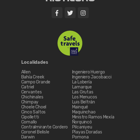
Localidades
Allen
Ingeniero Huergo
Bahía Creek
Ingeniero Jacobacci
Campo Grande
La Lobería
Catriel
Lamarque
Cervantes
Las Grutas
Chichinales
Los Menucos
Chimpay
Luis Beltrán
Choele Choel
Mainqué
Cinco Saltos
Maquinchao
Cipolletti
Ministro Ramos Mexía
Comallo
Ñorquincó
Contralmirante Cordero
Pilcaniyeu
Coronel Belisle
Playas Doradas
Darwin
Pomona