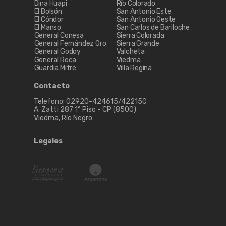
Dina Huapi
Río Colorado
El Bolsón
San Antonio Este
El Cóndor
San Antonio Oeste
El Manso
San Carlos de Bariloche
General Conesa
Sierra Colorada
General Fernández Oro
Sierra Grande
General Godoy
Valcheta
General Roca
Viedma
Guardia Mitre
Villa Regina
Contacto
Telefono: 02920-424615/422150
A. Zatti 287 1° Piso - CP (8500)
Viedma, Río Negro
Legales