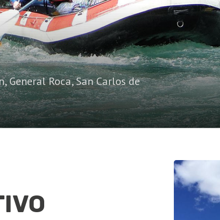
n
,
General Roca
,
San Carlos de
TIVO