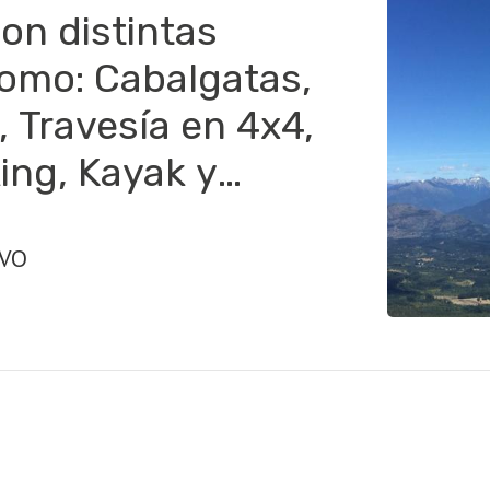
on distintas
como: Cabalgatas,
, Travesía en 4x4,
ing, Kayak y
IVO
a, rappel, ecoturismo.
om