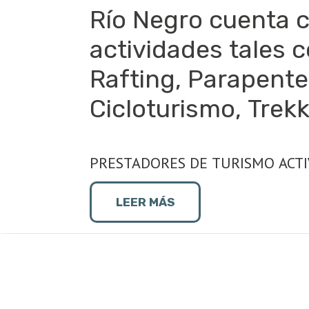
Río Negro cuenta c
actividades tales 
Rafting, Parapente
Cicloturismo, Trekk
Canopy.
PRESTADORES DE TURISMO ACT
( Ley 3883-Decreto 206/13)
LEER MÁS
GEODA TREKKING
Ubicación:
El Bolsón
Experiencia:
montanismo, escalad
Wapp:
+54 9 249 464-6310
e-mail:
marcosierrasal@gmail.c