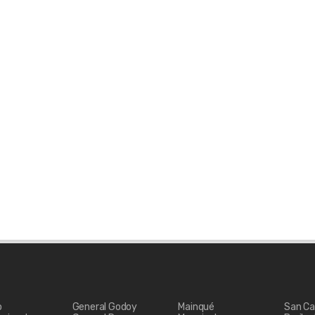
g
gmail.com
he.
ountain bike/Cicloturismo,
as con raquetas, Ecoturismo,
o
General Godoy
Mainqué
San Ca