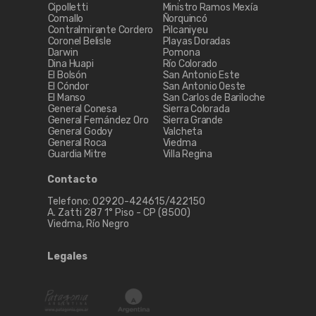
Cipolletti
Ministro Ramos Mexía
Comallo
Ñorquincó
Contralmirante Cordero
Pilcaniyeu
Coronel Belisle
Playas Doradas
Darwin
Pomona
Dina Huapi
Río Colorado
El Bolsón
San Antonio Este
El Cóndor
San Antonio Oeste
El Manso
San Carlos de Bariloche
General Conesa
Sierra Colorada
General Fernández Oro
Sierra Grande
General Godoy
Valcheta
General Roca
Viedma
Guardia Mitre
Villa Regina
Contacto
Telefono: 02920-424615/422150
A. Zatti 287 1° Piso - CP (8500)
Viedma, Río Negro
Legales