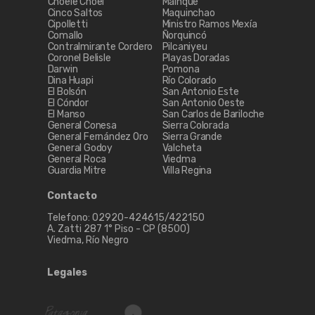
Choele Choel
Mainqué
Cinco Saltos
Maquinchao
Cipolletti
Ministro Ramos Mexía
Comallo
Ñorquincó
Contralmirante Cordero
Pilcaniyeu
Coronel Belisle
Playas Doradas
Darwin
Pomona
Dina Huapi
Río Colorado
El Bolsón
San Antonio Este
El Cóndor
San Antonio Oeste
El Manso
San Carlos de Bariloche
General Conesa
Sierra Colorada
General Fernández Oro
Sierra Grande
General Godoy
Valcheta
General Roca
Viedma
Guardia Mitre
Villa Regina
Contacto
Telefono: 02920-424615/422150
A. Zatti 287 1° Piso - CP (8500)
Viedma, Río Negro
Legales